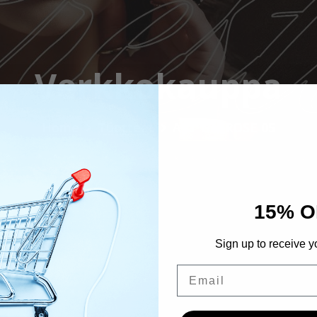
Verkkokauppa
Home
Tuotteet
ART Gel ROSE 05
15% O
Sign up to receive y
Email