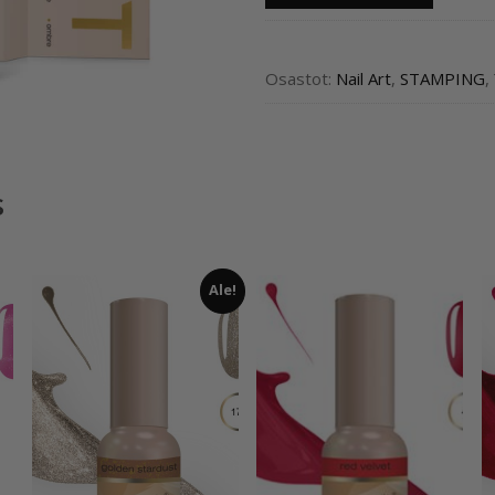
ROSE
05
määrä
Osastot:
Nail Art
,
STAMPING
,
s
Ale!