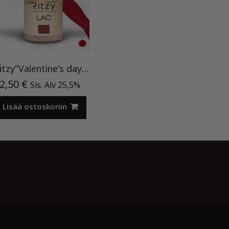
Ritzy”Valentine’s day”90, geelilakka TPO vapaa
2,50
€
Sis. Alv 25,5%
Lisää ostoskoriin