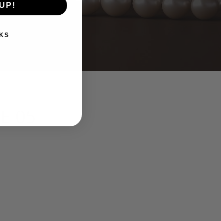
UP!
KS
E 05