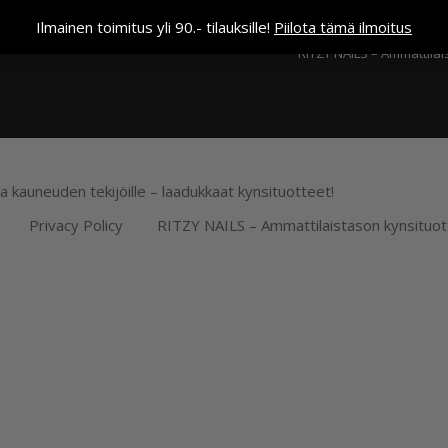
Kassa
Ilmainen toimitus yli 90.- tilauksille!
Piilota tämä ilmoitus
RITZY NAILS – Ammattilai
ja kauneuden tekijöille – laadukkaat kynsituotteet!
Privacy Policy
RITZY NAILS – Ammattilaistason kynsituot