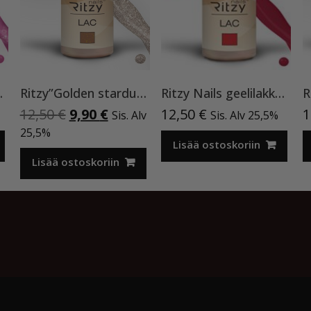
0, Cat Eye
Ritzy”Golden stardust”geelilakka,173 TPO vapaa
Ritzy Nails geelilakka ”Red Velvet” 45 TPO vapaa, 9 ml
Alkuperäinen
Nykyinen
12,50
€
9,90
€
12,50
€
1
Sis. Alv
Sis. Alv 25,5%
hinta
hinta
25,5%
oli:
on:
Lisää ostoskoriin
12,50 €.
9,90 €.
Lisää ostoskoriin