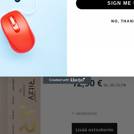
SIGN ME 
NO, THAN
ART Gel ROS
12,90
€
Sis. Alv 25,5%
1 varastossa
ART
Lisää ostoskoriin
Gel