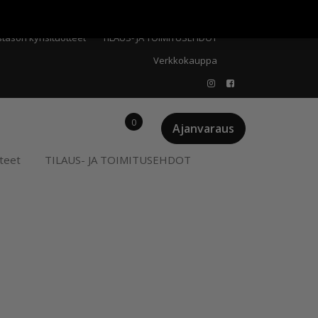
Meistä
Oma tili
Ostoskori
Privacy Policy
stason kynsituotteet
TILAUS- JA TOIMITUSEHDOT
Verkkokauppa
0
Ajanvaraus
teet
TILAUS- JA TOIMITUSEHDOT