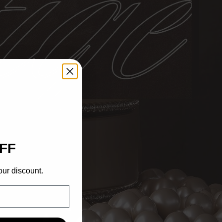
FF
our discount.