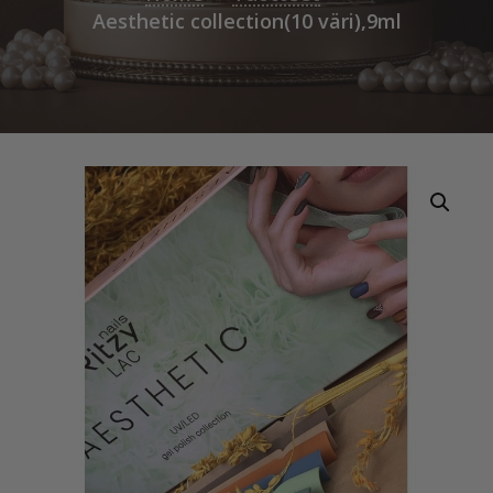
Aesthetic collection(10 väri),9ml