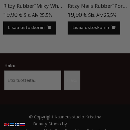
Ritzy Rubber”Milky White”11 , alusgeeli
Ritzy Nails Rubber”Porcelain Beige” 04,15ml
19,90
€
19,90
€
Sis. Alv 25,5%
Sis. Alv 25,5%
Lisää ostoskoriin
Lisää ostoskoriin
Haku
Haku
© Copyright Kauneusstudio Kristiina
Beauty Studio by
Acme Themes