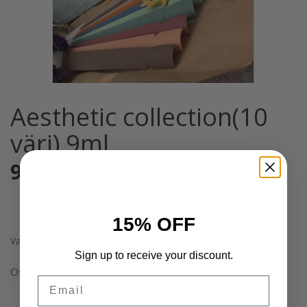
Aesthetic collection(10
väri),9ml
92,74
€
Sis. Alv 25,5%
15% OFF
Varasto loppu
Sign up to receive your discount.
Osastot:
Geelilakat
,
Yleinen
Email