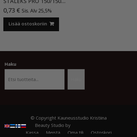
STALEKS PRO 150/150 GRINDING BUFF HIONTAPALKKI
0,73
€
Sis. Alv 25,5%
Lisää ostoskoriin
Haku
Haku
© Copyright Kauneusstudio Kristiina
Beauty Studio by
Acme Themes
Kassa
Meistä
Oma tili
Ostoskori