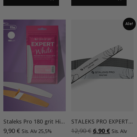
Ale!
Staleks Pro 180 grit Hiomapaperit Soft Foam, metallisen Crescent Kynsiviilaan 30 kpl
STALEKS PRO EXPERT 100/100 kynsiviila 25kpl
Alkuperäinen
Nykyinen
9,90
€
12,90
€
6,90
€
Sis. Alv 25,5%
Sis. Alv