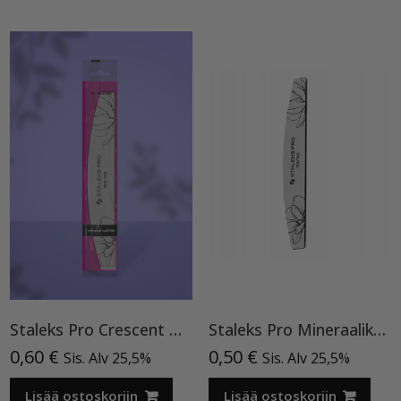
Staleks Pro Crescent mineral nail file EXPERT 40 150/150 grit, kynsiviilat
Staleks Pro Mineraalikynsiviila Expert 40 150/180 (mineraali puolikuun muotoinen kynsiviila) 1 kpl
0,60
€
0,50
€
Sis. Alv 25,5%
Sis. Alv 25,5%
Lisää ostoskoriin
Lisää ostoskoriin