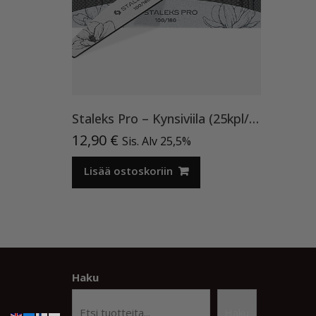
Staleks Pro – Kynsiviila (25kpl/Pakkaus) 100/180
12,90
€
Sis. Alv 25,5%
Lisää ostoskoriin
Haku
Haku