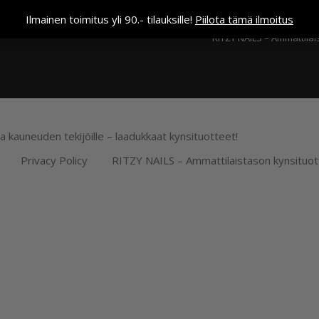
Kassa
Ilmainen toimitus yli 90.- tilauksille!
Piilota tämä ilmoitus
RITZY NAILS – Ammattilai
ja kauneuden tekijöille – laadukkaat kynsituotteet!
Privacy Policy
RITZY NAILS – Ammattilaistason kynsituot