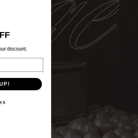
FF
our discount.
UP!
KS