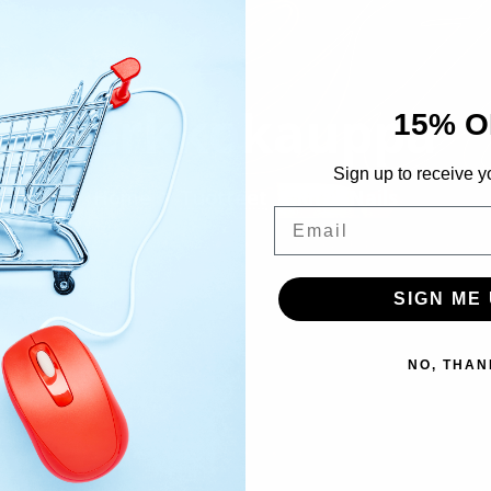
Verkkokauppa
15% O
Sign up to receive y
Home
Tuotteet
Ritzy Nails
Email
SIGN ME 
NO, THAN