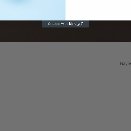
Näyte