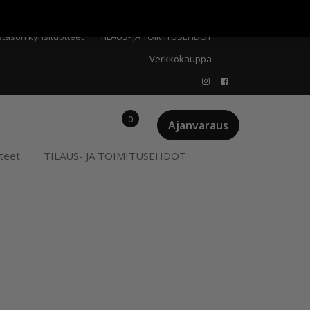
Meistä
Oma tili
Ostoskori
Privacy Policy
stason kynsituotteet
TILAUS- JA TOIMITUSEHDOT
Verkkokauppa
0
Ajanvaraus
teet
TILAUS- JA TOIMITUSEHDOT